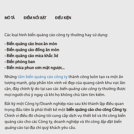
MÔ TẢ
ĐIỂM NỔI BẬT
ĐIỀU KIỆN
Các loại hình biển quảng cáo công ty thường hay sử dụng:
- Biển quảng cáo Inox ăn mòn
- Biển quảng cáo đồng ăn mòn
- Biển quảng cáo mica khắc 3d
- Biển phòng ban
- Biển mica phun sơn mặt ngược...
Những
tấm biển quảng cáo công ty
thành công luôn tạo ra một ấn
tượng mạnh, góp phần tôn vinh vẻ đẹp của quang cảnh khu vực lân
cận, đây chính lý do tại sao các
biển quảng cáo công ty
thường được
mọi người chú ý ngay cả khi họ không chủ tâm tìm kiếm.
Bất kỳ một Công ty/Doanh nghiệp nào sau khi thành lập điều quan
trọng đầu tiên là phải thiết kế một
biển quảng cáo cho công Công ty
.
Chính vì điều đó chúng tôi cung cấp dịch vụ thiết kế và thi công biển
quảng cáo cho các Công ty, doanh nghiệp và thi công
lắp đặt biển
quảng
cáo tại địa chỉ quý khách yêu cầu.