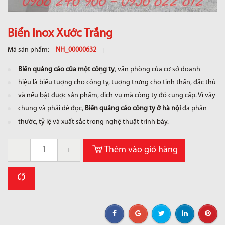
Biển Inox Xước Trắng
Mã sản phẩm:
NH_00000632
Biển quảng cáo của một công ty
, văn phòng của cơ sở doanh
nghiệp rất quan trọng vì biển
hiệu là biếu tượng cho công ty, tượng trưng cho tinh thần, đặc thù
của ngành nghề kinh doanh
và nếu bật được sản phẩm, dịch vụ mà công ty đó cung cấp. Vì vậy
nó cần phải có ý nghĩa tập
chung và phải dễ đọc,
Biển quảng cáo công ty ở hà nội
đa phần
đều rất cân bằng về kích
thước, tỷ lệ và xuất sắc trong nghệ thuật trình bày.
Thêm vào giỏ hàng
-
+